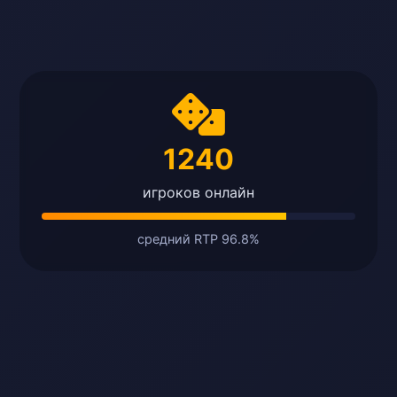
1240
игроков онлайн
средний RTP 96.8%